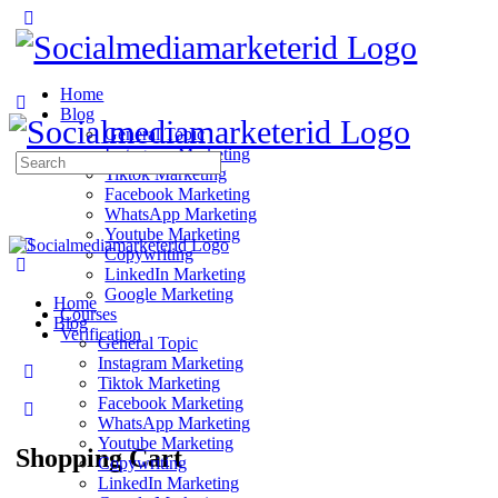
Home
Blog
General Topic
Instagram Marketing
Search
Tiktok Marketing
for:
Facebook Marketing
WhatsApp Marketing
Youtube Marketing
Copywriting
LinkedIn Marketing
Google Marketing
Home
Courses
Blog
Verification
General Topic
Instagram Marketing
Tiktok Marketing
Facebook Marketing
WhatsApp Marketing
Youtube Marketing
Shopping Cart
Copywriting
LinkedIn Marketing