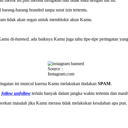
 merek ini pun merasa dirugikan dan tidak suka dengan hal ini.
barang-barang branded tanpa surat izin tertentu.
agram tidak akan segan untuk memblokir akun Kamu.
Kamu di-
banned
, ada baiknya Kamu juga tahu tipe-tipe peringatan yang
Source :
Instagram.com
eringatan ini muncul karena Kamu melakukan tindakan
SPAM
.
,
follow unfollow
terlalu banyak dalam jangka waktu tertentu dan masih
 laporkan masalah jika Kamu merasa tidak melakukan kesalahan apa pu