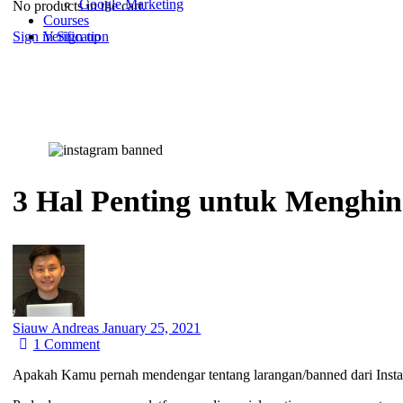
Google Marketing
No products in the cart.
Courses
Sign in
Sign up
Verification
3 Hal Penting untuk Menghi
Siauw Andreas
January 25, 2021
1
Comment
Apakah Kamu pernah mendengar tentang larangan/banned dari Inst