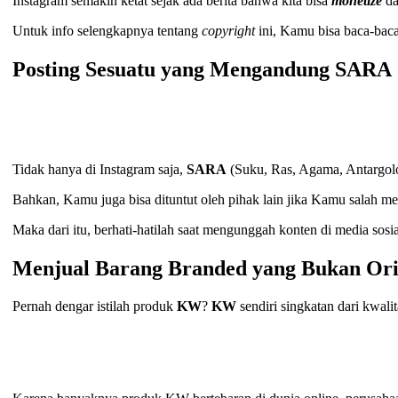
Instagram semakin ketat sejak ada berita bahwa kita bisa
monetize
d
Untuk info selengkapnya tentang
copyright
ini, Kamu bisa baca-baca
Posting Sesuatu yang Mengandung SARA
Tidak hanya di Instagram saja,
SARA
(Suku, Ras, Agama, Antargolon
Bahkan, Kamu juga bisa dituntut oleh pihak lain jika Kamu salah me
Maka dari itu, berhati-hatilah saat mengunggah konten di media sosia
Menjual Barang Branded yang Bukan Ori
Pernah dengar istilah produk
KW
?
KW
sendiri singkatan dari kwal