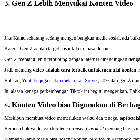
3. Gen Z Lebih Menyukai Konten Video
Jika Kamu sekarang sedang mengembangkan media sosial, ada baik
Karena Gen Z adalah target pasar kita di masa depan.
Gen Z memang lebih terhubung dengan internet dibandingkan dengan
Jadi, memang
video adalah cara terbaik untuk memulai konten
.
Bahkan,
Youtube juga sudah melakukan Survei
, 50% dari gen Z dan
Ini alasan kenapa perkembangan Tiktok itu begitu mengerikan. Bahka
4. Konten Video bisa Digunakan di Berba
Meskipun membuat video memerlukan waktu dan tenaga, tapi setela
Berbeda halnya dengan konten
carousel
.
Carousel
memang bagus unt
Memang Kamu masih bisa
posting
konten
carousel
di Facebook, tapi