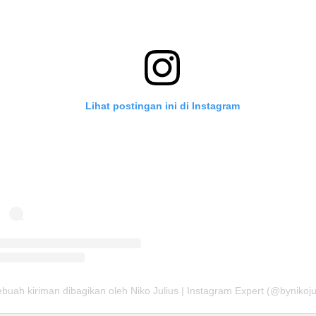
Lihat postingan ini di Instagram
buah kiriman dibagikan oleh Niko Julius | Instagram Expert (@bynikoju