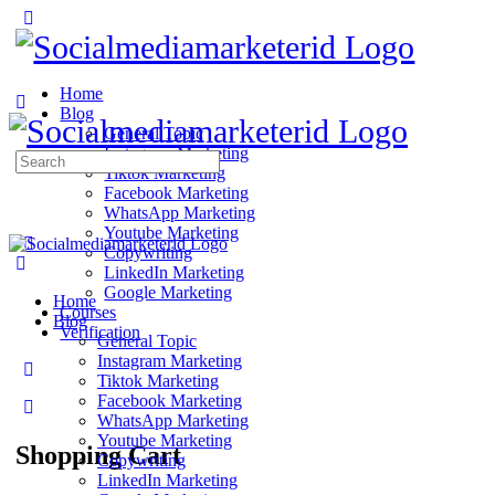
Home
Blog
General Topic
Instagram Marketing
Search
Tiktok Marketing
for:
Facebook Marketing
WhatsApp Marketing
Youtube Marketing
Copywriting
LinkedIn Marketing
Google Marketing
Home
Courses
Blog
Verification
General Topic
Instagram Marketing
Tiktok Marketing
Facebook Marketing
WhatsApp Marketing
Youtube Marketing
Shopping Cart
Copywriting
LinkedIn Marketing