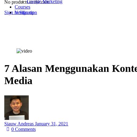
Google Marketing
No products in the cart.
Courses
Sign in
Sign up
Verification
7 Alasan Menggunakan Konte
Media
Siauw Andreas
January 31, 2021
0
Comments