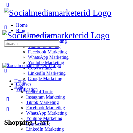
Home
Blog
General Topic
Instagram Marketing
Search
Tiktok Marketing
for:
Facebook Marketing
WhatsApp Marketing
Youtube Marketing
Copywriting
LinkedIn Marketing
Google Marketing
Home
Courses
Blog
Verification
General Topic
Instagram Marketing
Tiktok Marketing
Facebook Marketing
WhatsApp Marketing
Youtube Marketing
Shopping Cart
Copywriting
LinkedIn Marketing