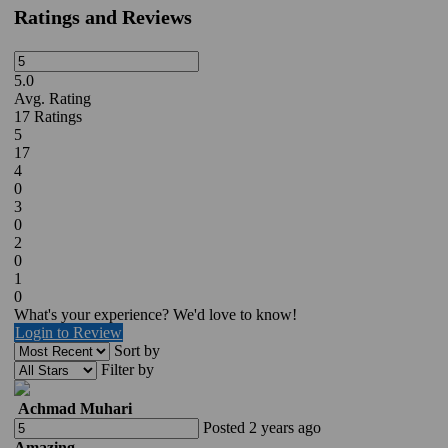
Ratings and Reviews
5.0
Avg. Rating
17
Ratings
5
17
4
0
3
0
2
0
1
0
What's your experience? We'd love to know!
Login to Review
Sort by
Filter by
Achmad Muhari
Posted 2 years ago
Amazing