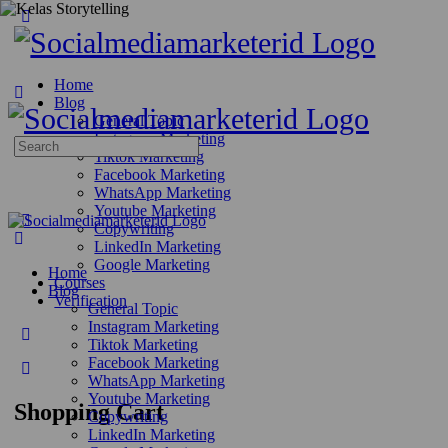
Home
Blog
General Topic
Instagram Marketing
Search
Tiktok Marketing
for:
Facebook Marketing
WhatsApp Marketing
Youtube Marketing
Copywriting
LinkedIn Marketing
Google Marketing
Home
Courses
Blog
Verification
General Topic
Instagram Marketing
Tiktok Marketing
Facebook Marketing
WhatsApp Marketing
Youtube Marketing
Shopping Cart
Copywriting
LinkedIn Marketing