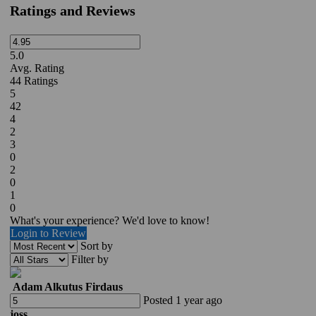
Ratings and Reviews
5.0
Avg. Rating
44
Ratings
5
42
4
2
3
0
2
0
1
0
What's your experience? We'd love to know!
Login to Review
Sort by
Filter by
Adam Alkutus Firdaus
Posted 1 year ago
joss