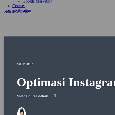
Google Marketing
Courses
Verification
Sign in
Sign up
MEMBER
Optimasi Instagr
View Course details