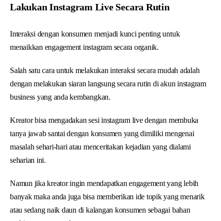
Lakukan Instagram Live Secara Rutin
Interaksi dengan konsumen menjadi kunci penting untuk
menaikkan engagement instagram secara organik.
Salah satu cara untuk melakukan interaksi secara mudah adalah
dengan melakukan siaran langsung secara rutin di akun instagram
business yang anda kembangkan.
Kreator bisa mengadakan sesi instagram live dengan membuka
tanya jawab santai dengan konsumen yang dimiliki mengenai
masalah sehari-hari atau menceritakan kejadian yang dialami
seharian ini.
Namun jika kreator ingin mendapatkan engagement yang lebih
banyak maka anda juga bisa memberikan ide topik yang menarik
atau sedang naik daun di kalangan konsumen sebagai bahan