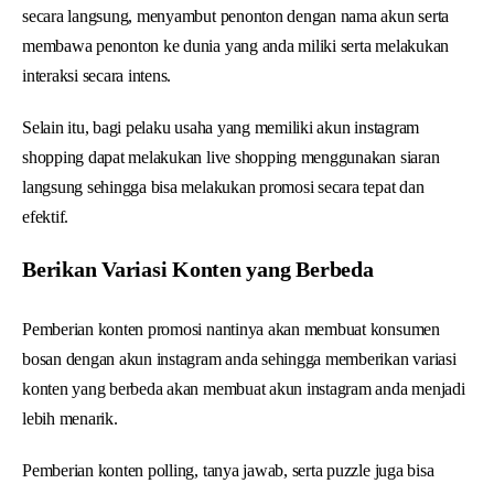
secara langsung, menyambut penonton dengan nama akun serta
membawa penonton ke dunia yang anda miliki serta melakukan
interaksi secara intens.
Selain itu, bagi pelaku usaha yang memiliki akun instagram
shopping dapat melakukan live shopping menggunakan siaran
langsung sehingga bisa melakukan promosi secara tepat dan
efektif.
Berikan Variasi Konten yang Berbeda
Pemberian konten promosi nantinya akan membuat konsumen
bosan dengan akun instagram anda sehingga memberikan variasi
konten yang berbeda akan membuat akun instagram anda menjadi
lebih menarik.
Pemberian konten polling, tanya jawab, serta puzzle juga bisa