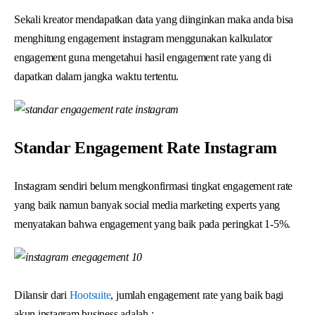
Sekali kreator mendapatkan data yang diinginkan maka anda bisa
menghitung engagement instagram menggunakan kalkulator
engagement guna mengetahui hasil engagement rate yang di
dapatkan dalam jangka waktu tertentu.
Standar Engagement Rate Instagram
Instagram sendiri belum mengkonfirmasi tingkat engagement rate
yang baik namun banyak social media marketing experts yang
menyatakan bahwa engagement yang baik pada peringkat 1-5%.
Dilansir dari
Hootsuite
, jumlah engagement rate yang baik bagi
akun instagram business adalah :