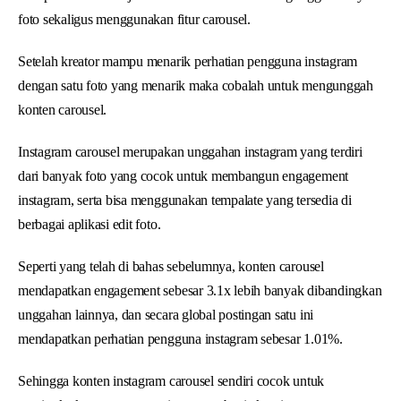
foto sekaligus menggunakan fitur carousel.
Setelah kreator mampu menarik perhatian pengguna instagram
dengan satu foto yang menarik maka cobalah untuk mengunggah
konten carousel.
Instagram carousel merupakan unggahan instagram yang terdiri
dari banyak foto yang cocok untuk membangun engagement
instagram, serta bisa menggunakan tempalate yang tersedia di
berbagai aplikasi edit foto.
Seperti yang telah di bahas sebelumnya, konten carousel
mendapatkan engagement sebesar 3.1x lebih banyak dibandingkan
unggahan lainnya, dan secara global postingan satu ini
mendapatkan perhatian pengguna instagram sebesar 1.01%.
Sehingga konten instagram carousel sendiri cocok untuk