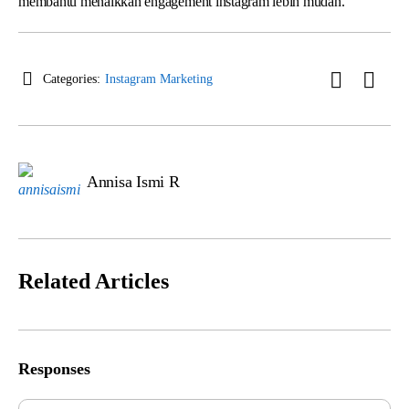
membantu menaikkan engagement instagram lebih mudah.
Categories:
Instagram Marketing
Annisa Ismi R
Related Articles
Responses