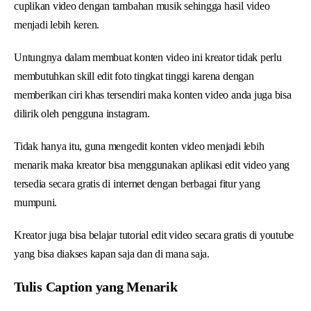
cuplikan video dengan tambahan musik sehingga hasil video
menjadi lebih keren.
Untungnya dalam membuat konten video ini kreator tidak perlu
membutuhkan skill edit foto tingkat tinggi karena dengan
memberikan ciri khas tersendiri maka konten video anda juga bisa
dilirik oleh pengguna instagram.
Tidak hanya itu, guna mengedit konten video menjadi lebih
menarik maka kreator bisa menggunakan aplikasi edit video yang
tersedia secara gratis di internet dengan berbagai fitur yang
mumpuni.
Kreator juga bisa belajar tutorial edit video secara gratis di youtube
yang bisa diakses kapan saja dan di mana saja.
Tulis Caption yang Menarik