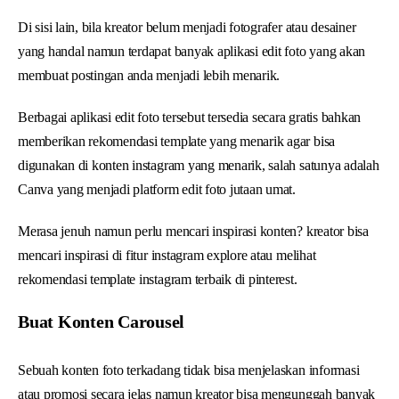
Di sisi lain, bila kreator belum menjadi fotografer atau desainer
yang handal namun terdapat banyak aplikasi edit foto yang akan
membuat postingan anda menjadi lebih menarik.
Berbagai aplikasi edit foto tersebut tersedia secara gratis bahkan
memberikan rekomendasi template yang menarik agar bisa
digunakan di konten instagram yang menarik, salah satunya adalah
Canva yang menjadi platform edit foto jutaan umat.
Merasa jenuh namun perlu mencari inspirasi konten? kreator bisa
mencari inspirasi di fitur instagram explore atau melihat
rekomendasi template instagram terbaik di pinterest.
Buat Konten Carousel
Sebuah konten foto terkadang tidak bisa menjelaskan informasi
atau promosi secara jelas namun kreator bisa mengunggah banyak