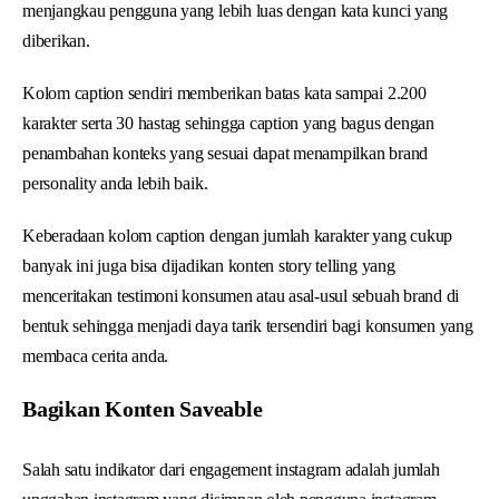
menjangkau pengguna yang lebih luas dengan kata kunci yang
diberikan.
Kolom caption sendiri memberikan batas kata sampai 2.200
karakter serta 30 hastag sehingga caption yang bagus dengan
penambahan konteks yang sesuai dapat menampilkan brand
personality anda lebih baik.
Keberadaan kolom caption dengan jumlah karakter yang cukup
banyak ini juga bisa dijadikan konten story telling yang
menceritakan testimoni konsumen atau asal-usul sebuah brand di
bentuk sehingga menjadi daya tarik tersendiri bagi konsumen yang
membaca cerita anda.
Bagikan Konten Saveable
Salah satu indikator dari engagement instagram adalah jumlah