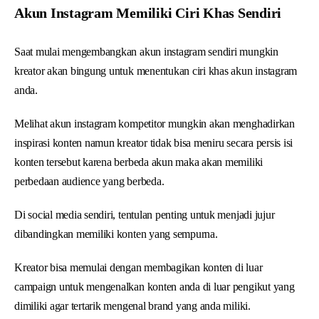
Akun Instagram Memiliki Ciri Khas Sendiri
Saat mulai mengembangkan akun instagram sendiri mungkin
kreator akan bingung untuk menentukan ciri khas akun instagram
anda.
Melihat akun instagram kompetitor mungkin akan menghadirkan
inspirasi konten namun kreator tidak bisa meniru secara persis isi
konten tersebut karena berbeda akun maka akan memiliki
perbedaan audience yang berbeda.
Di social media sendiri, tentulan penting untuk menjadi jujur
dibandingkan memiliki konten yang sempurna.
Kreator bisa memulai dengan membagikan konten di luar
campaign untuk mengenalkan konten anda di luar pengikut yang
dimiliki agar tertarik mengenal brand yang anda miliki.