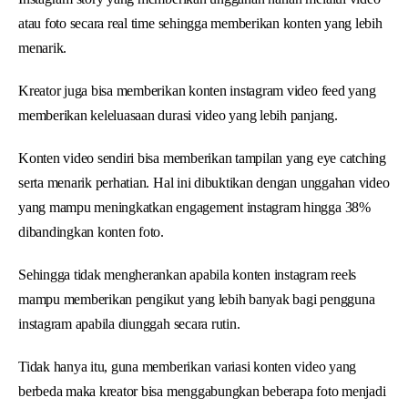
atau foto secara real time sehingga memberikan konten yang lebih
menarik.
Kreator juga bisa memberikan konten instagram video feed yang
memberikan keleluasaan durasi video yang lebih panjang.
Konten video sendiri bisa memberikan tampilan yang eye catching
serta menarik perhatian. Hal ini dibuktikan dengan unggahan video
yang mampu meningkatkan engagement instagram hingga 38%
dibandingkan konten foto.
Sehingga tidak mengherankan apabila konten instagram reels
mampu memberikan pengikut yang lebih banyak bagi pengguna
instagram apabila diunggah secara rutin.
Tidak hanya itu, guna memberikan variasi konten video yang
berbeda maka kreator bisa menggabungkan beberapa foto menjadi