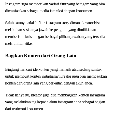
Instagram juga memberikan variasi fitur yang beragam yang bisa
dimanfaatkan sebagai media interaksi dengan konsumen.
Salah satunya adalah fitur instagram story dimana kreator bisa
melakukan sesi tanya jawab ke pengikut yang dimiliki atau
memberikan kuis dengan berbagai pilihan jawaban yang tersedia
melalui fitur stiker.
Bagikan Konten dari Orang Lain
Bingung mencari ide konten yang menarik atau sedang suntuk
untuk membuat konten instagram? Kreator juga bisa membagikan
konten dari orang lain yang berkaitan dengan akun anda.
Tidak hanya itu, kreator juga bisa membagikan konten instagram
yang melakukan tag kepada akun instagram anda sebagai bagian
dari testimoni konsumen.