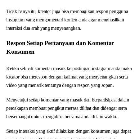
Tidak hanya itu, kreator juga bisa membagikan respon pengguna
instagram yang mengomentari konten anda agar menghasilkan
interaksi dua arah yang menyenangkan.
Respon Setiap Pertanyaan dan Komentar
Konsumen
Ketika sebuah komentar masuk ke postingan instagram anda maka
kreator bisa merespon dengan kalimat yang menyenangkan serta
video yang menarik tentunya dengan respon yang sopan.
Menyetujui setiap komentar yang masuk dan berpartisipasi dalam
percakapan membuat pengikut merasa dilihat dan didengar serta
bersemangat untuk mengobrol bersama anda di lain waktu.
Setiap interaksi yang aktif dilakukan dengan konsumen juga dapat