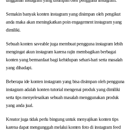
unggahan instagram yang disimpan oleh pengguna instagram.
Semakin banyak konten instagram yang disimpan oleh pengikut
anda maka akan meningkatkan poin engagement instagram yang
dimiliki.
Sebuah konten saveable juga membuat pengguna instagram lebih
mengingat akun instagram karena rajin membagikan berbagai
konten yang bermanfaat bagi kehidupan sehari-hari serta masalah
yang dihadapi.
Beberapa ide konten instagram yang bisa disimpan oleh pengguna
instagram adalah konten tutorial mengenai produk yang dimiliki
serta tips menyelesaikan sebuah masalah menggunakan produk
yang anda jual.
Kreator juga tidak perlu bingung untuk menyajikan konten tips
karena dapat mengunggah melalui konten foto di instagram feed