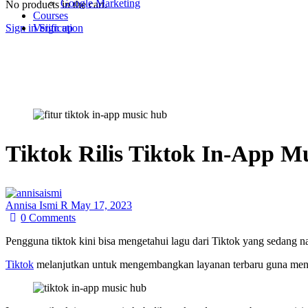
Google Marketing
No products in the cart.
Courses
Sign in
Sign up
Verification
Tiktok Rilis Tiktok In-App M
Annisa Ismi R
May 17, 2023
0
Comments
Pengguna tiktok kini bisa mengetahui lagu dari Tiktok yang sedang n
Tiktok
melanjutkan untuk mengembangkan layanan terbaru guna menin