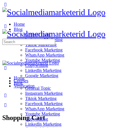
Home
Blog
General Topic
Instagram Marketing
Search
Tiktok Marketing
for:
Facebook Marketing
WhatsApp Marketing
Youtube Marketing
Copywriting
LinkedIn Marketing
Google Marketing
Home
Courses
Blog
Verification
General Topic
Instagram Marketing
Tiktok Marketing
Facebook Marketing
WhatsApp Marketing
Youtube Marketing
Shopping Cart
Copywriting
LinkedIn Marketing