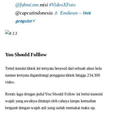
@fahmi.nm
misi
#VideoXFoto
@capcutindonesia
♬ Enakeun – 𝖎𝖓𝖈𝖚
𝖌𝖊𝖓𝖌𝖘𝖙𝖊𝖗⚡️
You Should Folllow
Trend transisi tiktok ini ternyata berawal dari sebuah akun bola
namun ternyata digandrungi pengguna tiktok hingga 234.300
video.
Remix lagu dengan judul You Should Follow ini berisi transsisi
wajah yang awalnya ditutupi oleh cahaya lampu kemudian
berganti dengan wajah asli yang sudah memakai maku up.