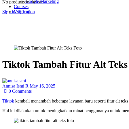
Google Marketing
No products in the cart.
Courses
Sign in
Sign up
Verification
Tiktok Tambah Fitur Alt Teks
Annisa Ismi R
May 16, 2025
0
Comments
Tiktok
kembali menambah beberapa layanan baru seperti fitur alt teks
Hal ini dilakukan untuk meningkatkan minat penggunanya untuk mem