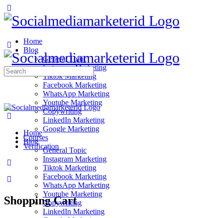
Home
Blog
General Topic
Instagram Marketing
Search
Tiktok Marketing
for:
Facebook Marketing
WhatsApp Marketing
Youtube Marketing
Copywriting
LinkedIn Marketing
Google Marketing
Home
Courses
Blog
Verification
General Topic
Instagram Marketing
Tiktok Marketing
Facebook Marketing
WhatsApp Marketing
Youtube Marketing
Shopping Cart
Copywriting
LinkedIn Marketing