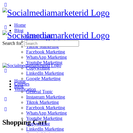
Home
Blog
General Topic
Instagram Marketing
Search for:
Tiktok Marketing
Facebook Marketing
WhatsApp Marketing
Youtube Marketing
Copywriting
LinkedIn Marketing
Google Marketing
Home
Courses
Blog
Verification
General Topic
Instagram Marketing
Tiktok Marketing
Facebook Marketing
WhatsApp Marketing
Youtube Marketing
Shopping Cart
Copywriting
LinkedIn Marketing