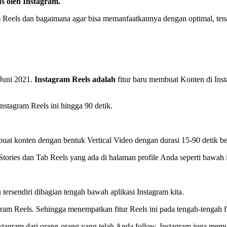
 oleh Instagram.
Reels dan bagaimana agar bisa memanfaatkannya dengan optimal, tenan
 Juni 2021.
Instagram Reels adalah
fitur baru membuat Konten di Ins
tagram Reels ini hingga 90 detik.
at konten dengan bentuk Vertical Video dengan durasi 15-90 detik ber
tories dan Tab Reels yang ada di halaman profile Anda seperti bawah i
tersendiri dibagian tengah bawah aplikasi Instagram kita.
 Reels. Sehingga menempatkan fitur Reels ini pada tengah-tengah fi
Instagram dari orang-orang yang telah Anda follow. Instagram juga me