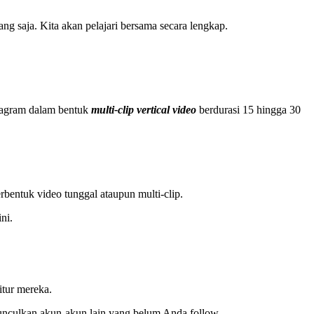
g saja. Kita akan pelajari bersama secara lengkap.
tagram dalam bentuk
multi-clip vertical video
berdurasi 15 hingga 30
bentuk video tunggal ataupun multi-clip.
ni.
tur mereka.
munculkan akun-akun lain yang belum Anda follow.