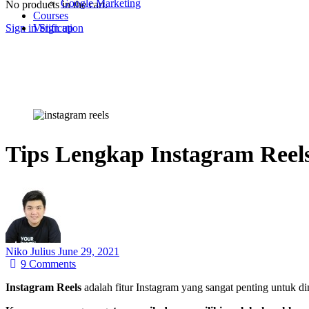
Google Marketing
No products in the cart.
Courses
Sign in
Sign up
Verification
Tips Lengkap Instagram Reels
Niko Julius
June 29, 2021
9
Comments
Instagram Reels
adalah fitur Instagram yang sangat penting untuk d