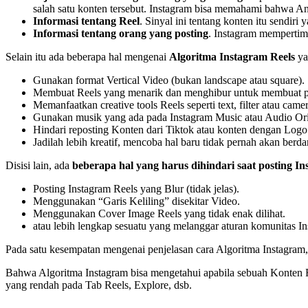
salah satu konten tersebut. Instagram bisa memahami bahwa An
Informasi tentang Reel
. Sinyal ini tentang konten itu sendir
Informasi tentang orang yang posting
. Instagram memperti
Selain itu ada beberapa hal mengenai
Algoritma Instagram Reels
ya
Gunakan format Vertical Video (bukan landscape atau square).
Membuat Reels yang menarik dan menghibur untuk membuat pe
Memanfaatkan creative tools Reels seperti text, filter atau camer
Gunakan musik yang ada pada Instagram Music atau Audio Orig
Hindari reposting Konten dari Tiktok atau konten dengan Logo A
Jadilah lebih kreatif, mencoba hal baru tidak pernah akan be
Disisi lain, ada
beberapa hal yang harus dihindari saat posting In
Posting Instagram Reels yang Blur (tidak jelas).
Menggunakan “Garis Keliling” disekitar Video.
Menggunakan Cover Image Reels yang tidak enak dilihat.
atau lebih lengkap sesuatu yang melanggar aturan komunitas In
Pada satu kesempatan mengenai penjelasan cara Algoritma Instagram
Bahwa Algoritma Instagram bisa mengetahui apabila sebuah Konten R
yang rendah pada Tab Reels, Explore, dsb.