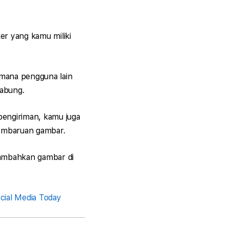
r yang kamu miliki
mana pengguna lain
abung.
pengiriman, kamu juga
pembaruan gambar.
nambahkan gambar di
cial Media Today