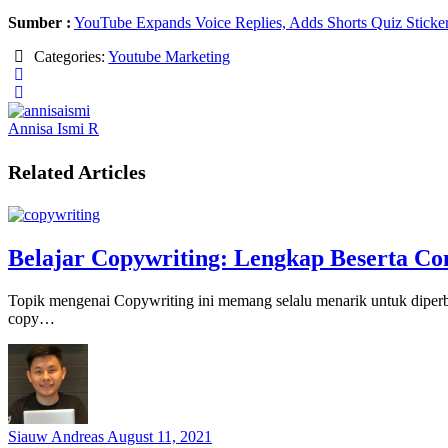
Sumber :
YouTube Expands Voice Replies, Adds Shorts Quiz Sticker
Categories:
Youtube Marketing
Annisa Ismi R
Related Articles
Belajar Copywriting: Lengkap Beserta Co
Topik mengenai Copywriting ini memang selalu menarik untuk dipe
copy…
Siauw Andreas
August 11, 2021