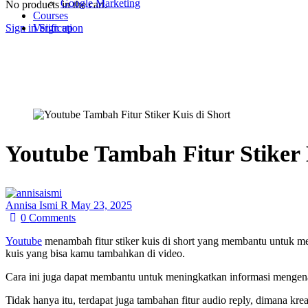
Google Marketing
No products in the cart.
Courses
Sign in
Sign up
Verification
Youtube Tambah Fitur Stiker 
Annisa Ismi R
May 23, 2025
0
Comments
Youtube
menambah fitur stiker kuis di short yang membantu untuk meni
kuis yang bisa kamu tambahkan di video.
Cara ini juga dapat membantu untuk meningkatkan informasi mengen
Tidak hanya itu, terdapat juga tambahan fitur audio reply, dimana k