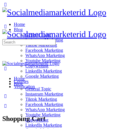
Home
Blog
General Topic
Instagram Marketing
Search
Tiktok Marketing
for:
Facebook Marketing
WhatsApp Marketing
Youtube Marketing
Copywriting
LinkedIn Marketing
Google Marketing
Home
Courses
Blog
Verification
General Topic
Instagram Marketing
Tiktok Marketing
Facebook Marketing
WhatsApp Marketing
Youtube Marketing
Shopping Cart
Copywriting
LinkedIn Marketing