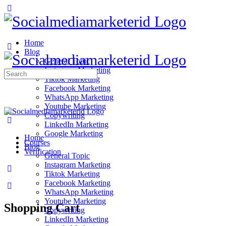
Home
Blog
General Topic
Instagram Marketing
Search
Tiktok Marketing
for:
Facebook Marketing
WhatsApp Marketing
Youtube Marketing
Copywriting
LinkedIn Marketing
Google Marketing
Home
Courses
Blog
Verification
General Topic
Instagram Marketing
Tiktok Marketing
Facebook Marketing
WhatsApp Marketing
Youtube Marketing
Shopping Cart
Copywriting
LinkedIn Marketing