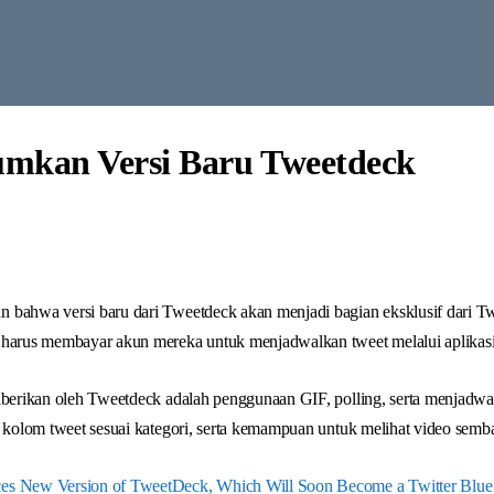
mkan Versi Baru Tweetdeck
 bahwa versi baru dari Tweetdeck akan menjadi bagian eksklusif dari Tw
harus membayar akun mereka untuk menjadwalkan tweet melalui aplikasi 
iberikan oleh Tweetdeck adalah penggunaan GIF, polling, serta menjadwa
n kolom tweet sesuai kategori, serta kemampuan untuk melihat video sembar
es New Version of TweetDeck, Which Will Soon Become a Twitter Blue E