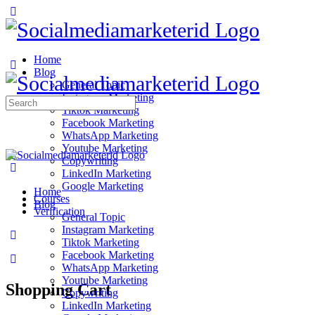
Home
Blog
General Topic
Instagram Marketing
Search
Tiktok Marketing
for:
Facebook Marketing
WhatsApp Marketing
Youtube Marketing
Copywriting
LinkedIn Marketing
Google Marketing
Home
Courses
Blog
Verification
General Topic
Instagram Marketing
Tiktok Marketing
Facebook Marketing
WhatsApp Marketing
Youtube Marketing
Shopping Cart
Copywriting
LinkedIn Marketing