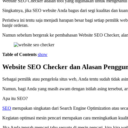
Website SEO Checker adalah tool yang digunakan untuk mengetahui kua
Singkatnya, jika SEO website Anda bagus dari segi kualitas dan kua
Peristiwa ini tentu saja menjadi harapan besar bagi setiap pemilik we
banjir orderan.
Namun sebelum bergerak ke pembahasan Website SEO Checker, alangkah
Table of Contents
show
Website SEO Checker dan Alasan Penggu
Sebagai pemilik atau pengelola situs web, Anda tentu sudah tidak asi
Namun, bagi Anda yang masih awam dengan istilah asing tersebut, ar
Apa itu SEO?
SEO
merupakan singkatan dari Search Engine Optimization atau secara
Kegiatan optimasi mesin pencari merupakan cara meningkatkan kualitas 
Jika Anda tengah mencari tahu sesuatu di mesin pencari, kira-kira 