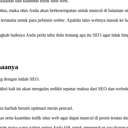
litas dan kuantitas trafik situs web.
ntitas, maka situs Anda akan berkesempatan untuk muncul di halaman u
b terutama untuk para pebisnis
online
. Apabila situs webnya masuk ke h
 baiknya Anda perlu tahu dulu tentang apa itu SEO agar tidak bingun
naanya
ng dengan istilah SEO.
tikel kali ini akan mengulas sedikit seputar makna dari SEO dan webs
 harfiah berarti optimasi mesin pencari.
serta kuantitas trafik situs web agar dapat muncul di posisi teratas d
website mana yang paling sering Anda klik untuk menemukan jawabanny