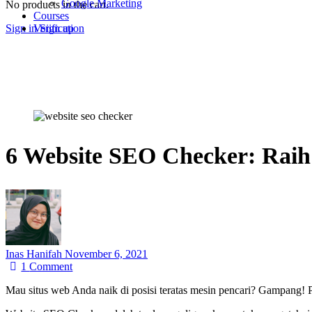
Google Marketing
No products in the cart.
Courses
Sign in
Sign up
Verification
6 Website SEO Checker: Raih P
Inas Hanifah
November 6, 2021
1
Comment
Mau situs web Anda naik di posisi teratas mesin pencari? Gampang!