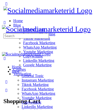
Home
Blog
General Topic
Instagram Marketing
Search
Tiktok Marketing
for:
Facebook Marketing
WhatsApp Marketing
Youtube Marketing
Copywriting
LinkedIn Marketing
Google Marketing
Home
Courses
Blog
Verification
General Topic
Instagram Marketing
Tiktok Marketing
Facebook Marketing
WhatsApp Marketing
Youtube Marketing
Shopping Cart
Copywriting
LinkedIn Marketing