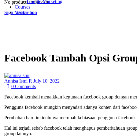
Google Marketing
No products in the cart.
Courses
Sign in
Sign up
Verification
Facebook Tambah Opsi Grou
Annisa Ismi R
July 10, 2022
0
Comments
Facebook kembali menaikkan kegunaan facebook group dengan mena
Pengguna facebook mungkin menyadari adanya konten dari facebook
Perubahan baru ini tentunya merubah kebiasaan pengguna facebook 
Hal ini terjadi sebab facebook telah menghapus pemberitahuan gro
group lainnya.