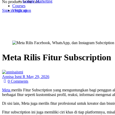
Google Marketing
No products in the cart.
Courses
Sign in
Sign up
Verification
Meta Rilis Fitur Subscription
Annisa Ismi R
May 29, 2026
0
Comments
Meta
merilis Fitur Subscription yang menguntungkan bagi penggun a
berbagai fitur seperti kustomtisasi profil, reaksi, informasi mengenai a
Di sisi lain, Meta juga merilis fitur profesional untuk kreator dan b
Fitur subscription ini juga memiliki ciri khas di tiap platformnya, m