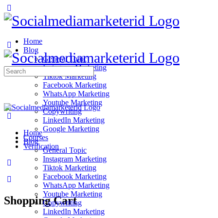
Home
Blog
General Topic
Instagram Marketing
Search
Tiktok Marketing
for:
Facebook Marketing
WhatsApp Marketing
Youtube Marketing
Copywriting
LinkedIn Marketing
Google Marketing
Home
Courses
Blog
Verification
General Topic
Instagram Marketing
Tiktok Marketing
Facebook Marketing
WhatsApp Marketing
Youtube Marketing
Shopping Cart
Copywriting
LinkedIn Marketing