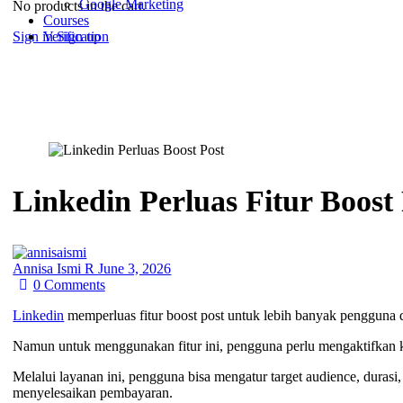
Google Marketing
No products in the cart.
Courses
Sign in
Sign up
Verification
Linkedin Perluas Fitur Boost
Annisa Ismi R
June 3, 2026
0
Comments
Linkedin
memperluas fitur boost post untuk lebih banyak pengguna
Namun untuk menggunakan fitur ini, pengguna perlu mengaktifkan k
Melalui layanan ini, pengguna bisa mengatur target audience, duras
menyelesaikan pembayaran.