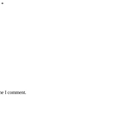
d
*
ime I comment.