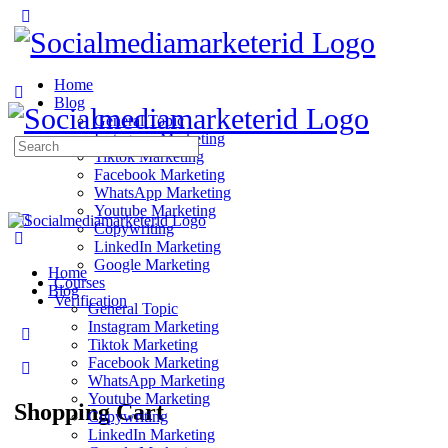
Home
Blog
General Topic
Instagram Marketing
Search
Tiktok Marketing
for:
Facebook Marketing
WhatsApp Marketing
Youtube Marketing
Copywriting
LinkedIn Marketing
Google Marketing
Home
Courses
Blog
Verification
General Topic
Instagram Marketing
Tiktok Marketing
Facebook Marketing
WhatsApp Marketing
Youtube Marketing
Shopping Cart
Copywriting
LinkedIn Marketing