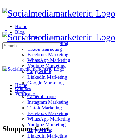
Home
Blog
General Topic
Instagram Marketing
Search
Tiktok Marketing
for:
Facebook Marketing
WhatsApp Marketing
Youtube Marketing
Copywriting
LinkedIn Marketing
Google Marketing
Home
Courses
Blog
Verification
General Topic
Instagram Marketing
Tiktok Marketing
Facebook Marketing
WhatsApp Marketing
Youtube Marketing
Shopping Cart
Copywriting
LinkedIn Marketing