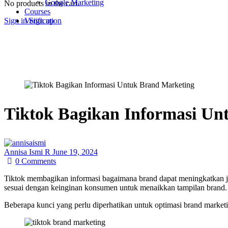
Google Marketing
No products in the cart.
Courses
Sign in
Sign up
Verification
Tiktok Bagikan Informasi Un
Annisa Ismi R
June 19, 2024
0
Comments
Tiktok membagikan informasi bagaimana brand dapat meningkatkan ja
sesuai dengan keinginan konsumen untuk menaikkan tampilan brand.
Beberapa kunci yang perlu diperhatikan untuk optimasi brand market