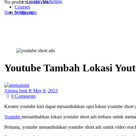
Google Marketing
No products in the cart.
Courses
Sign in
Sign up
Verification
Youtube Tambah Lokasi Yout
Annisa Ismi R
May 8, 2023
0
Comments
Kreator youtube kini dapat menambahkan opsi lokasi youtube short a
Youtube
menambahkan lokasi youtube short ads terbaru untuk mema
Pertama, youtube menambahkan youtube short ads untuk video reach 