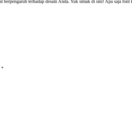
pat berpengaruh terhadap desain Anda. Yuk simak di sini! Apa saja fon
d
*