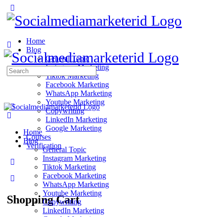
Home
Blog
General Topic
Instagram Marketing
Search
Tiktok Marketing
for:
Facebook Marketing
WhatsApp Marketing
Youtube Marketing
Copywriting
LinkedIn Marketing
Google Marketing
Home
Courses
Blog
Verification
General Topic
Instagram Marketing
Tiktok Marketing
Facebook Marketing
WhatsApp Marketing
Youtube Marketing
Shopping Cart
Copywriting
LinkedIn Marketing