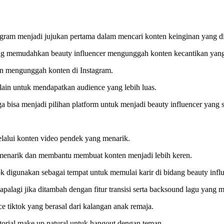
tagram menjadi jujukan pertama dalam mencari konten keinginan yang d
r yang memudahkan beauty influencer mengunggah konten kecantikan ya
gan mengunggah konten di Instagram.
lain untuk mendapatkan audience yang lebih luas.
uga bisa menjadi pilihan platform untuk menjadi beauty influencer yang 
elalui konten video pendek yang menarik.
g menarik dan membantu membuat konten menjadi lebih keren.
k digunakan sebagai tempat untuk memulai karir di bidang beauty influ
apalagi jika ditambah dengan fitur transisi serta backsound lagu yang
e tiktok yang berasal dari kalangan anak remaja.
torial make up natural untuk hangout dengan teman.