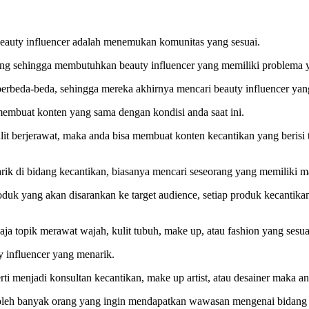
beauty influencer adalah menemukan komunitas yang sesuai.
asing sehingga membutuhkan beauty influencer yang memiliki problema 
g berbeda-beda, sehingga mereka akhirnya mencari beauty influencer ya
mbuat konten yang sama dengan kondisi anda saat ini.
ulit berjerawat, maka anda bisa membuat konten kecantikan yang berisi
arik di bidang kecantikan, biasanya mencari seseorang yang memiliki 
duk yang akan disarankan ke target audience, setiap produk kecantikan
saja topik merawat wajah, kulit tubuh, make up, atau fashion yang sesu
y influencer yang menarik.
i menjadi konsultan kecantikan, make up artist, atau desainer maka an
leh banyak orang yang ingin mendapatkan wawasan mengenai bidang ke