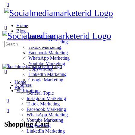
Home
Blog
General Topic
Instagram Marketing
Search
Tiktok Marketing
for:
Facebook Marketing
WhatsApp Marketing
Youtube Marketing
Copywriting
LinkedIn Marketing
Google Marketing
Home
Courses
Blog
Verification
General Topic
Instagram Marketing
Tiktok Marketing
Facebook Marketing
WhatsApp Marketing
Youtube Marketing
Shopping Cart
Copywriting
LinkedIn Marketing