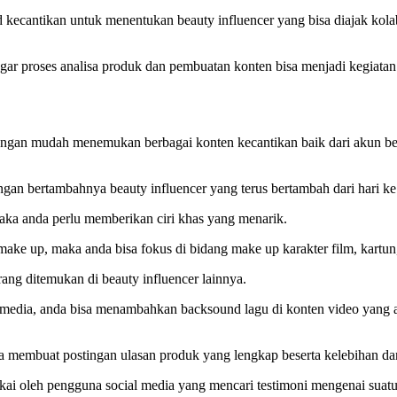
 kecantikan untuk menentukan beauty influencer yang bisa diajak ko
 agar proses analisa produk dan pembuatan konten bisa menjadi kegia
 dengan mudah menemukan berbagai konten kecantikan baik dari akun bea
an bertambahnya beauty influencer yang terus bertambah dari hari ke 
aka anda perlu memberikan ciri khas yang menarik.
ake up, maka anda bisa fokus di bidang make up karakter film, kartun, 
arang ditemukan di beauty influencer lainnya.
cial media, anda bisa menambahkan backsound lagu di konten video yan
sa membuat postingan ulasan produk yang lengkap beserta kelebihan d
kai oleh pengguna social media yang mencari testimoni mengenai suatu