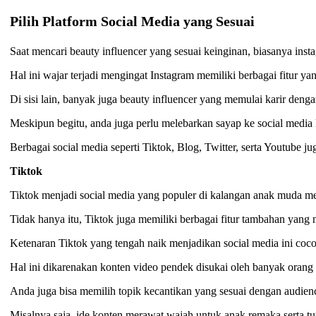
Pilih Platform Social Media yang Sesuai
Saat mencari beauty influencer yang sesuai keinginan, biasanya ins
Hal ini wajar terjadi mengingat Instagram memiliki berbagai fitu
Di sisi lain, banyak juga beauty influencer yang memulai karir den
Meskipun begitu, anda juga perlu melebarkan sayap ke social media 
Berbagai social media seperti Tiktok, Blog, Twitter, serta Youtube j
Tiktok
Tiktok menjadi social media yang populer di kalangan anak muda m
Tidak hanya itu, Tiktok juga memiliki berbagai fitur tambahan yan
Ketenaran Tiktok yang tengah naik menjadikan social media ini coco
Hal ini dikarenakan konten video pendek disukai oleh banyak orang 
Anda juga bisa memilih topik kecantikan yang sesuai dengan audienc
Misalnya saja, ide konten merawat wajah untuk anak remaka serta tu