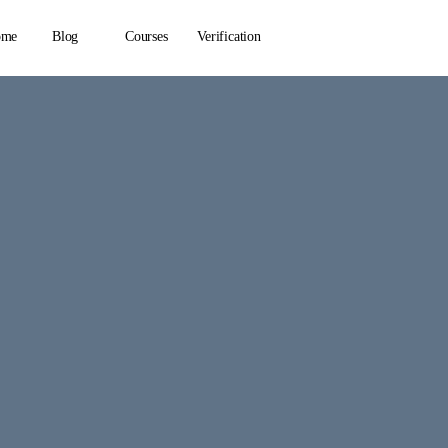
ome
Blog
Courses
Verification