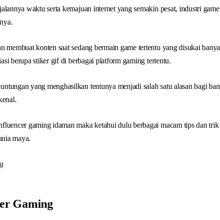
jalannya waktu serta kemajuan internet yang semakin pesat, industri g
nya.
an membuat konten saat sedang bermain game tertentu yang disukai ban
i berupa stiker gif di berbagai platform gaming tertentu.
ntungan yang menghasilkan tentunya menjadi salah satu alasan bagi ba
kenal.
fluencer gaming idaman maka ketahui dulu berbagai macam tips dan trik
dunia maya.
cer Gaming