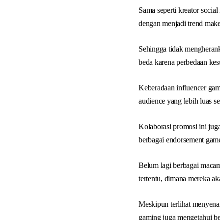
Sama seperti kreator soci
dengan menjadi trend make
Sehingga tidak mengheranka
beda karena perbedaan kes
Keberadaan influencer ga
audience yang lebih luas 
Kolaborasi promosi ini ju
berbagai endorsement game 
Belum lagi berbagai macam
tertentu, dimana mereka ak
Meskipun terlihat menyena
gaming juga mengetahui beb