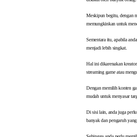
Meskipun begitu, dengan m
memungkinkan untuk menda
Sementara itu, apabila an
menjadi lebih singkat.
Hal ini dikarenakan kreator
streaming game atau mengu
Dengan memilih konten gam
mudah untuk menyasar targ
Di sisi lain, anda juga per
banyak dan pengaruh yang 
Sehingga anda perlu memil