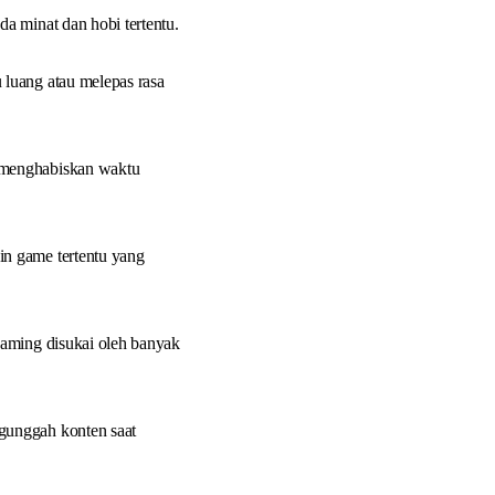
a minat dan hobi tertentu.
 luang atau melepas rasa
 menghabiskan waktu
in game tertentu yang
gaming disukai oleh banyak
gunggah konten saat