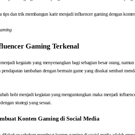
a tips dan trik membangun karir menjadi influencer gaming dengan konten
fluencer Gaming Terkenal
menjadi kegaiatn yang menyenangkan bagi sebagian besar orang, namun 
n pendapatan tambahan dengan bermain game yang disukai sembari mendap
gubah hobi menjadi kegiatan yang menguntungkan maka menjadi influenc
 dengan strategi yang sesuai.
mbuat Konten Gaming di Social Media
 dilakukan sebelum membuat konten gaming di social media adalah mene