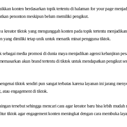
ikkan konten berdasarkan topik tertentu di halaman for your page menjad
atkan penonton meskipun belum memiliki pengikut.
a kreator tiktok yang mengunggah konten pada topik tertentu menjadika
en yang dimiliki tetap unik untuk menarik minat pengguna tiktok.
tiktok sebagai media promosi di dunia maya menjadikan agensi kebanjiran p
 memasarkan akun brand tertentu di tiktok untuk mendapatkan pengikut s
genai tiktok sendiri pun sangat terbatas karena layanan ini jarang meny
, atau engagement di tiktok.
ingan tersebut sehingga mencari cara agar kreator baru bisa lebih mudah
fitur tiktok agar engagement konten meningkat dengan cara membuka la