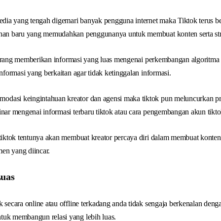
 media yang tengah digemari banyak pengguna internet maka Tiktok terus 
anan baru yang memudahkan penggunanya untuk membuat konten serta stra
ri jarang memberikan informasi yang luas mengenai perkembangan algoritma 
informasi yang berkaitan agar tidak ketinggalan informasi.
odasi keingintahuan kreator dan agensi maka tiktok pun meluncurkan 
inar mengenai informasi terbaru tiktok atau cara pengembangan akun tikto
 tiktok tentunya akan membuat kreator percaya diri dalam membuat konten 
en yang diincar.
Luas
k secara online atau offline terkadang anda tidak sengaja berkenalan den
tuk membangun relasi yang lebih luas.