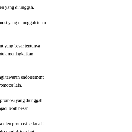
ten yang di unggah.
omosi yang di unggah tentu
nt yang besar tentunya
ntuk meningkatkan
agi tawaran endorsement
omotor lain.
n promosi yang diunggah
adi lebih besar.
konten promosi se kreatif
ba produk tersebut.