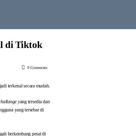
 di Tiktok
0
Comments
di terkenal secara mudah.
challange y
ang tersedia dan
ngguna yang tersebar di
gah berkembang pesat di