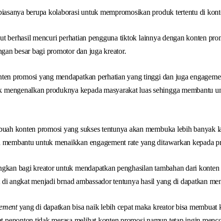
 biasanya berupa kolaborasi untuk mempromosikan produk tertentu di kon
sebut berhasil mencuri perhatian pengguna tiktok lainnya dengan konten pr
ngan besar bagi promotor dan juga kreator.
nten promosi yang mendapatkan perhatian yang tinggi dan juga engageme
 mengenalkan produknya kepada masyarakat luas sehingga membantu u
ebuah konten promosi yang sukses tentunya akan membuka lebih banyak l
a membantu untuk menaikkan engagement rate yang ditawarkan kepada pr
ngkan bagi kreator untuk mendapatkan penghasilan tambahan dari konte
ut di angkat menjadi brnad ambassador tentunya hasil yang di dapatkan menj
ement
yang di dapatkan bisa naik lebih cepat maka kreator bisa membuat 
penonton tidak merasa melihat konten promosi namun tetap ingin menco