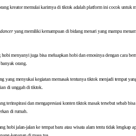
orang kreator memulai karirnya di tiktok adalah platform ini cocok unt
i
dancer
yang memiliki kemampuan di bidang menari yang mampu menam
g hobi menyanyi juga bisa meluapkan hobi dan emosinya dengan cara bern
 banyak orang.
rang yang menyukai kegiatan memasak tentunya tiktok menjadi tempat ya
n di unggah di tiktok.
g terinspirasi dan mengapresiasi konten tiktok masak tersebut sebab bisa
erkan di rumah.
ang hobi jalan-jalan ke tempat baru atau wisata alam tentu tidak lengkap ap
nang-kenanan di masa tua.