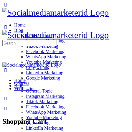
Home
Blog
General Topic
Instagram Marketing
Search
Tiktok Marketing
for:
Facebook Marketing
WhatsApp Marketing
Youtube Marketing
Copywriting
LinkedIn Marketing
Google Marketing
Home
Courses
Blog
Verification
General Topic
Instagram Marketing
Tiktok Marketing
Facebook Marketing
WhatsApp Marketing
Youtube Marketing
Shopping Cart
Copywriting
LinkedIn Marketing