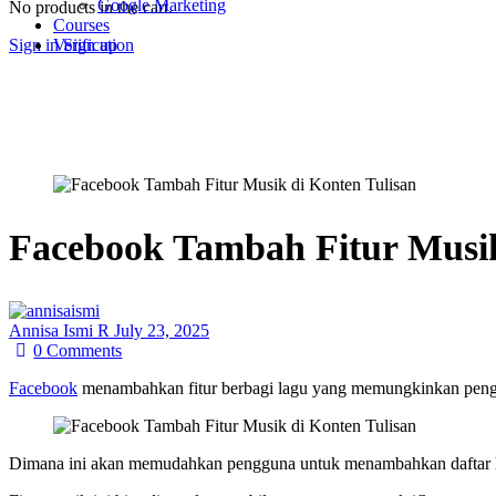
Google Marketing
No products in the cart.
Courses
Sign in
Sign up
Verification
Facebook Tambah Fitur Musik
Annisa Ismi R
July 23, 2025
0
Comments
Facebook
menambahkan fitur berbagi lagu yang memungkinkan penggu
Dimana ini akan memudahkan pengguna untuk menambahkan daftar lagu