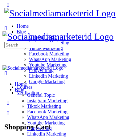
Home
Blog
General Topic
Instagram Marketing
Search
Tiktok Marketing
for:
Facebook Marketing
WhatsApp Marketing
Youtube Marketing
Copywriting
LinkedIn Marketing
Google Marketing
Home
Courses
Blog
Verification
General Topic
Instagram Marketing
Tiktok Marketing
Facebook Marketing
WhatsApp Marketing
Youtube Marketing
Shopping Cart
Copywriting
LinkedIn Marketing