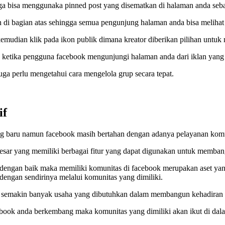
ga bisa menggunaka pinned post yang disematkan di halaman anda seba
di bagian atas sehingga semua pengunjung halaman anda bisa melihat 
mudian klik pada ikon publik dimana kreator diberikan pilihan untuk
ga ketika pengguna facebook mengunjungi halaman anda dari iklan ya
a perlu mengetahui cara mengelola grup secara tepat.
if
ng baru namun facebook masih bertahan dengan adanya pelayanan komu
rbesar yang memiliki berbagai fitur yang dapat digunakan untuk memba
ur dengan baik maka memiliki komunitas di facebook merupakan aset ya
engan sendirinya melalui komunitas yang dimiliki.
n semakin banyak usaha yang dibutuhkan dalam membangun kehadiran a
cebook anda berkembang maka komunitas yang dimiliki akan ikut di dal