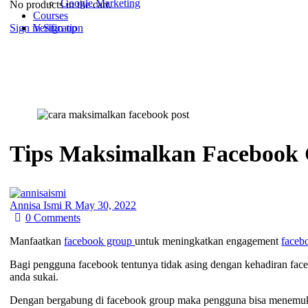
Google Marketing
No products in the cart.
Courses
Sign in
Sign up
Verification
Tips Maksimalkan Facebook 
Annisa Ismi R
May 30, 2022
0
Comments
Manfaatkan
facebook group
untuk meningkatkan engagement
faceb
Bagi pengguna facebook tentunya tidak asing dengan kehadiran face
anda sukai.
Dengan bergabung di facebook group maka pengguna bisa menemuk