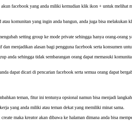
un facebook yang anda miliki kemudian klik ikon + untuk melihat me
atau komunitan yang ingin anda bangun, anda juga bisa melakukan kl
mengubah setting group ke mode private sehingga hanya orang-orang ya
sif dan menjadikan alasan bagi pengguna facebook serta konsumen unt
rup anda sehingga tidak sembarangan orang dapat memasuki komunitas
anda dapat dicari di pencarian facebook serta semua orang dapat ber
ambahkan teman, fitur ini tentunya opsional namun bisa menjadi lan
kerja yang anda miliki atau teman dekat yang memiliki minat sama.
 create maka kreator akan dibawa ke halaman dimana anda bisa memp