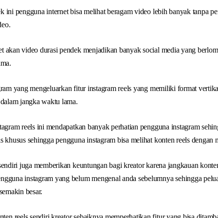
k ini pengguna internet bisa melihat beragam video lebih banyak tanpa 
deo.
t akan video durasi pendek menjadikan banyak social media yang berl
ama.
ram yang mengeluarkan fitur instagram reels yang memiliki format vertika
n dalam jangka waktu lama.
stagram reels ini mendapatkan banyak perhatian pengguna instagram sehi
ls khusus sehingga pengguna instagram bisa melihat konten reels dengan
sendiri juga memberikan keuntungan bagi kreator karena jangkauan konten 
engguna instagram yang belum mengenal anda sebelumnya sehingga pelu
 semakin besar.
 reels sendiri kreator sebaiknya memperhatikan fitur yang bisa ditambah