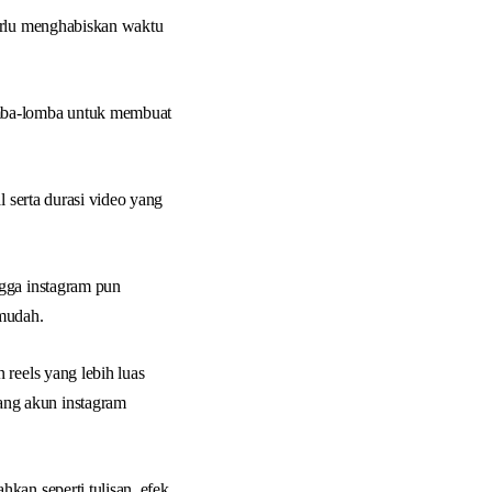
perlu menghabiskan waktu
omba-lomba untuk membuat
l serta durasi video yang
ngga instagram pun
 mudah.
reels yang lebih luas
ang akun instagram
kan seperti tulisan, efek,