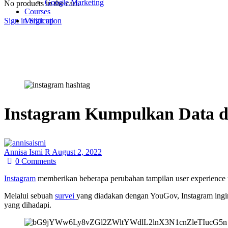
Google Marketing
No products in the cart.
Courses
Sign in
Sign up
Verification
Instagram Kumpulkan Data da
Annisa Ismi R
August 2, 2022
0
Comments
Instagram
memberikan beberapa perubahan tampilan user experience
Melalui sebuah
survei
yang diadakan dengan YouGov, Instagram ingi
yang dihadapi.