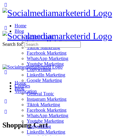
Home
Blog
General Topic
Instagram Marketing
Search for:
Tiktok Marketing
Facebook Marketing
WhatsApp Marketing
Youtube Marketing
Copywriting
LinkedIn Marketing
Google Marketing
Home
Courses
Blog
Verification
General Topic
Instagram Marketing
Tiktok Marketing
Facebook Marketing
WhatsApp Marketing
Youtube Marketing
Shopping Cart
Copywriting
LinkedIn Marketing