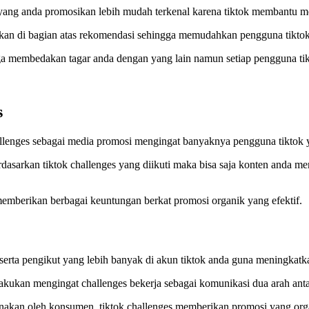
 yang anda promosikan lebih mudah terkenal karena tiktok membantu m
pilkan di bagian atas rekomendasi sehingga memudahkan pengguna tiktok
gga membedakan tagar anda dengan yang lain namun setiap pengguna ti
s
lenges sebagai media promosi mengingat banyaknya pengguna tiktok ya
asarkan tiktok challenges yang diikuti maka bisa saja konten anda me
memberikan berbagai keuntungan berkat promosi organik yang efektif.
serta pengikut yang lebih banyak di akun tiktok anda guna meningkatk
ilakukan mengingat challenges bekerja sebagai komunikasi dua arah an
unakan oleh konsumen, tiktok challenges memberikan promosi yang 