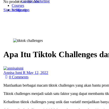
Google Marketing
No products in the cart.
Courses
Sign in
Sign up
Verification
Apa Itu Tiktok Challenges d
Annisa Ismi R
May 12, 2022
0
Comments
Manfaatkan berbagai macam tiktok challenges yang akan bantu pro
Tiktok challenges menjadi salah satu faktor yang dapat membantu tikt
Kehadiran tiktok challenges yang unik dan variatif menjadikan bany