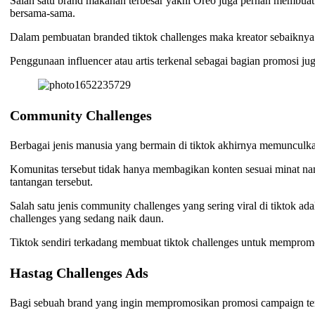
Salah satu brand makanan terbesar yakni Oreo juga pernah membuat t
bersama-sama.
Dalam pembuatan branded tiktok challenges maka kreator sebaiknya m
Penggunaan influencer atau artis terkenal sebagai bagian promosi j
Community Challenges
Berbagai jenis manusia yang bermain di tiktok akhirnya memunculka
Komunitas tersebut tidak hanya membagikan konten sesuai minat n
tantangan tersebut.
Salah satu jenis community challenges yang sering viral di tiktok a
challenges yang sedang naik daun.
Tiktok sendiri terkadang membuat tiktok challenges untuk mempromos
Hastag Challenges Ads
Bagi sebuah brand yang ingin mempromosikan promosi campaign tert