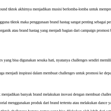
i sound tiktok akhirnya menjadikan musisi berlomba-lomba untuk mempr
ngguna tiktok maka penggunaan brand hastag sangat penting sebagai pe
rganik atau brand hastag yang menjadi bagian dari campaign promosi b
es yang bisa digunakan sesuka hati, nyatanya challenges sendiri memil
n juga menjadi inspirasi dalam membuat challenges untuk promosi ke dep
tok menjadikan banyak brand melakukan inovasi dengan membuat challen
utorial menggunakan produk dari brand tertentu atau melakukan dance