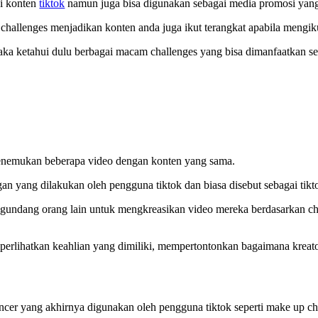
si konten
tiktok
namun juga bisa digunakan sebagai media promosi yang 
allenges menjadikan konten anda juga ikut terangkat apabila mengiku
maka ketahui dulu berbagai macam challenges yang bisa dimanfaatkan se
menemukan beberapa video dengan konten yang sama.
n yang dilakukan oleh pengguna tiktok dan biasa disebut sebagai tikto
undang orang lain untuk mengkreasikan video mereka berdasarkan chall
mperlihatkan keahlian yang dimiliki, mempertontonkan bagaimana kreat
uencer yang akhirnya digunakan oleh pengguna tiktok seperti make up c