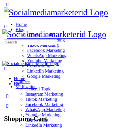
Home
Blog
General Topic
Instagram Marketing
Search
Tiktok Marketing
for:
Facebook Marketing
WhatsApp Marketing
Youtube Marketing
Copywriting
LinkedIn Marketing
Google Marketing
Home
Courses
Blog
Verification
General Topic
Instagram Marketing
Tiktok Marketing
Facebook Marketing
WhatsApp Marketing
Youtube Marketing
Shopping Cart
Copywriting
LinkedIn Marketing