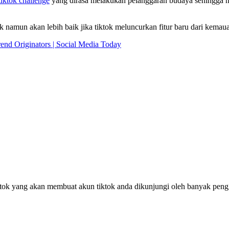
iktok challenge
yang dirasa melakukan pelanggaran budaya sehingga me
tok namun akan lebih baik jika tiktok meluncurkan fitur baru dari kemaua
end Originators | Social Media Today
ktok yang akan membuat akun tiktok anda dikunjungi oleh banyak peng