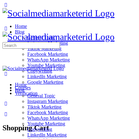
Home
Blog
General Topic
Instagram Marketing
Search
Tiktok Marketing
for:
Facebook Marketing
WhatsApp Marketing
Youtube Marketing
Copywriting
LinkedIn Marketing
Google Marketing
Home
Courses
Blog
Verification
General Topic
Instagram Marketing
Tiktok Marketing
Facebook Marketing
WhatsApp Marketing
Youtube Marketing
Shopping Cart
Copywriting
LinkedIn Marketing