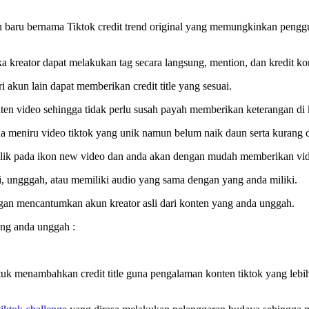
 baru bernama Tiktok credit trend original yang memungkinkan penggun
 kreator dapat melakukan tag secara langsung, mention, dan kredit kont
akun lain dapat memberikan credit title yang sesuai.
nten video sehingga tidak perlu susah payah memberikan keterangan di 
aha meniru video tiktok yang unik namun belum naik daun serta kurang 
n klik pada ikon new video dan anda akan dengan mudah memberikan vid
i, ungggah, atau memiliki audio yang sama dengan yang anda miliki.
engan mencantumkan akun kreator asli dari konten yang anda unggah.
yang anda unggah :
ntuk menambahkan credit title guna pengalaman konten tiktok yang leb