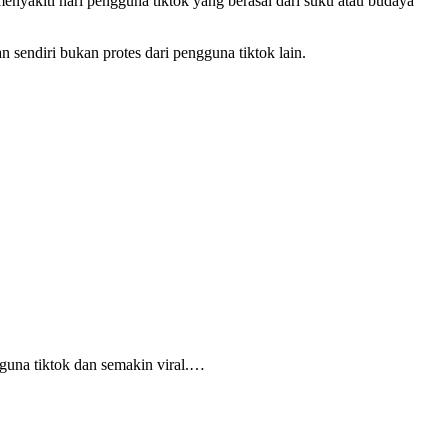
nyakiti hari pengguna tiktok yang berasal dari suku atau budaya
n sendiri bukan protes dari pengguna tiktok lain.
guna tiktok dan semakin viral.…