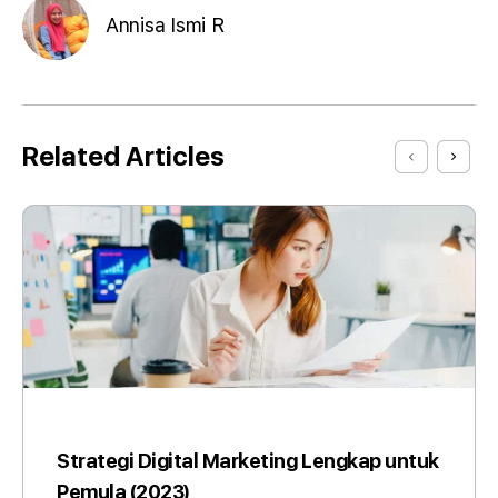
Annisa Ismi R
Related Articles
Strategi Digital Marketing Lengkap untuk
Pemula (2023)