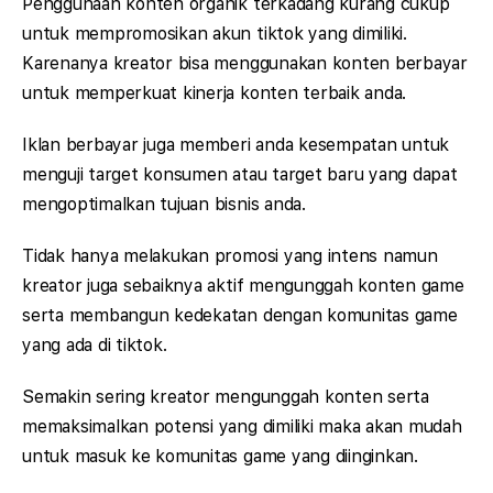
Penggunaan konten organik terkadang kurang cukup
untuk mempromosikan akun tiktok yang dimiliki.
Karenanya kreator bisa menggunakan konten berbayar
untuk memperkuat kinerja konten terbaik anda.
Iklan berbayar juga memberi anda kesempatan untuk
menguji target konsumen atau target baru yang dapat
mengoptimalkan tujuan bisnis anda.
Tidak hanya melakukan promosi yang intens namun
kreator juga sebaiknya aktif mengunggah konten game
serta membangun kedekatan dengan komunitas game
yang ada di tiktok.
Semakin sering kreator mengunggah konten serta
memaksimalkan potensi yang dimiliki maka akan mudah
untuk masuk ke komunitas game yang diinginkan.