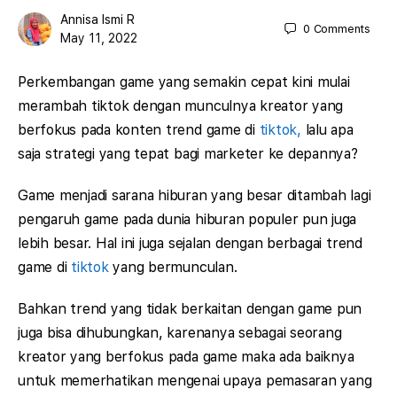
Annisa Ismi R
0
Comments
May 11, 2022
Perkembangan game yang semakin cepat kini mulai
merambah tiktok dengan munculnya kreator yang
berfokus pada konten trend game di
tiktok,
lalu apa
saja strategi yang tepat bagi marketer ke depannya?
Game menjadi sarana hiburan yang besar ditambah lagi
pengaruh game pada dunia hiburan populer pun juga
lebih besar. Hal ini juga sejalan dengan berbagai trend
game di
tiktok
yang bermunculan.
Bahkan trend yang tidak berkaitan dengan game pun
juga bisa dihubungkan, karenanya sebagai seorang
kreator yang berfokus pada game maka ada baiknya
untuk memerhatikan mengenai upaya pemasaran yang