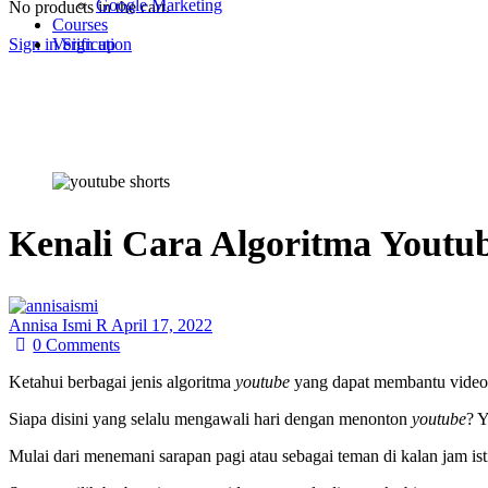
Google Marketing
No products in the cart.
Courses
Sign in
Sign up
Verification
Kenali Cara Algoritma Youtub
Annisa Ismi R
April 17, 2022
0
Comments
Ketahui berbagai jenis algoritma
youtube
yang dapat membantu vide
Siapa disini yang selalu mengawali hari dengan menonton
youtube
? 
Mulai dari menemani sarapan pagi atau sebagai teman di kalan jam ist