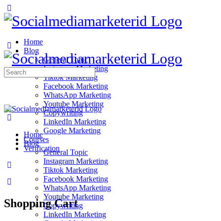
Home
Blog
General Topic
Instagram Marketing
Search
Tiktok Marketing
for:
Facebook Marketing
WhatsApp Marketing
Youtube Marketing
Copywriting
LinkedIn Marketing
Google Marketing
Home
Courses
Blog
Verification
General Topic
Instagram Marketing
Tiktok Marketing
Facebook Marketing
WhatsApp Marketing
Youtube Marketing
Shopping Cart
Copywriting
LinkedIn Marketing