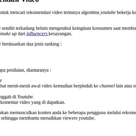
tuk mencari rekomendasi video tentunya algoritma
youtube
bekerja ke
tube sendiri terkadang belum mengetahui keinginan konsumen saat mem
make up
dari
influencers
kesayangan.
 berdasarkan dua jenis ranking :
pa penilaian, diantaranya :
e
ihat menit-menit awal video kemudian berpindah ke
channel
lain atau 
unggah di
Youtube.
u komentar video yang di dapatkan.
akan memunculkan konten anda ke beberapa pengguna melalui rekomenda
 sehingga membantu menaikkan viewers youtube.