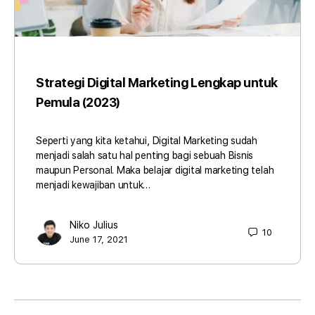
Strategi Digital Marketing Lengkap untuk
Pemula (2023)
Seperti yang kita ketahui, Digital Marketing sudah
menjadi salah satu hal penting bagi sebuah Bisnis
maupun Personal. Maka belajar digital marketing telah
menjadi kewajiban untuk…
Niko Julius
10
June 17, 2021