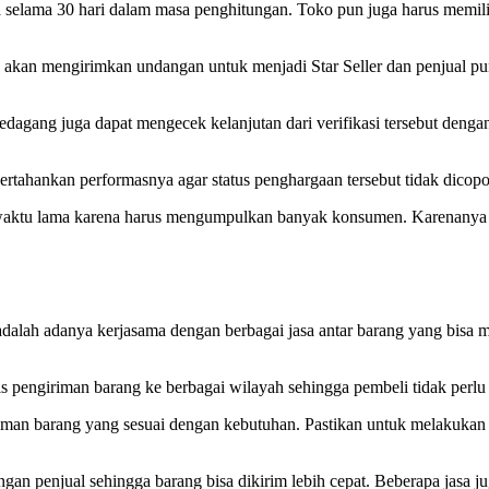
 selama 30 hari dalam masa penghitungan. Toko pun juga harus memiliki
akan mengirimkan undangan untuk menjadi Star Seller dan penjual pun 
edagang juga dapat mengecek kelanjutan dari verifikasi tersebut deng
rtahankan performasnya agar status penghargaan tersebut tidak dicopo
tu lama karena harus mengumpulkan banyak konsumen. Karenanya mela
adalah adanya kerjasama dengan berbagai jasa antar barang yang bisa m
is pengiriman barang ke berbagai wilayah sehingga pembeli tidak perlu
riman barang yang sesuai dengan kebutuhan. Pastikan untuk melakukan 
ungan penjual sehingga barang bisa dikirim lebih cepat. Beberapa jasa 