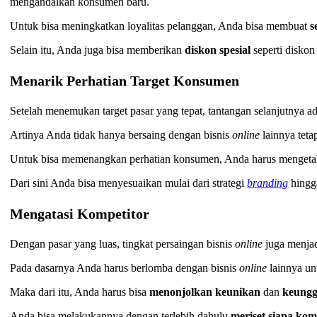
mengandalkan konsumen baru.
Untuk bisa meningkatkan loyalitas pelanggan, Anda bisa membuat
s
Selain itu, Anda juga bisa memberikan
diskon spesial
seperti disko
Menarik Perhatian Target Konsumen
Setelah menemukan target pasar yang tepat, tantangan selanjutnya 
Artinya Anda tidak hanya bersaing dengan bisnis
online
lainnya teta
Untuk bisa memenangkan perhatian konsumen, Anda harus mengetah
Dari sini Anda bisa menyesuaikan mulai dari strategi
branding
hingg
Mengatasi Kompetitor
Dengan pasar yang luas, tingkat persaingan bisnis
online
juga menja
Pada dasarnya Anda harus berlomba dengan bisnis
online
lainnya un
Maka dari itu, Anda harus bisa
menonjolkan keunikan
dan
keungg
Anda bisa melakukannya dengan terlebih dahulu
meriset siapa kom