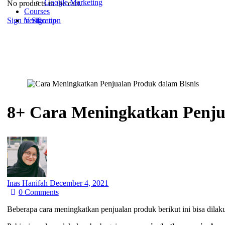
Google Marketing
No products in the cart.
Courses
Sign in
Sign up
Verification
8+ Cara Meningkatkan Penju
Inas Hanifah
December 4, 2021
0
Comments
Beberapa cara meningkatkan penjualan produk berikut ini bisa dilak