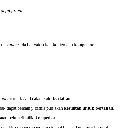
rral program
.
isnis
online
ada banyak sekali konten dan kompetitor.
s
online
milik Anda akan
sulit bertahan
.
ak dapat bersaing, bisnis pun akan
kesulitan untuk bertahan
.
tau belum dimiliki kompetitor.
 Anda bisa mengembangkan strategi bisnis dan inovasi produk.