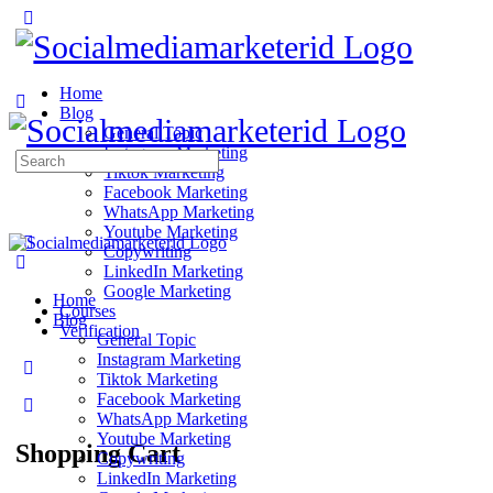
Home
Blog
General Topic
Instagram Marketing
Search
Tiktok Marketing
for:
Facebook Marketing
WhatsApp Marketing
Youtube Marketing
Copywriting
LinkedIn Marketing
Google Marketing
Home
Courses
Blog
Verification
General Topic
Instagram Marketing
Tiktok Marketing
Facebook Marketing
WhatsApp Marketing
Youtube Marketing
Shopping Cart
Copywriting
LinkedIn Marketing