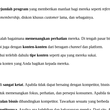
ejumlah program
yang memberikan manfaat bagi mereka seperti
refe
n
membership
, diskon khusus
customer
lama, dan sebagainya.
adalah bagaimana
memenangkan perhatian
mereka. Di tengah pasar b
pi juga dengan
konten-konten
dari beragam
channel
dan platform.
ui terlebih dahulu
tipe konten
seperti apa yang mereka sukai.
a konten yang Anda bagikan kepada mereka.
di
sangat ketat
. Apabila tidak dapat bersaing dengan kompetitor, bisni
tuk memenangkan fokus, perhatian, dan persepsi konsumen. Apabila tid
ulan bisnis
dibandingkan kompetitor. Tawarkan sesuatu yang berbeda a
petitornya
. Analisa apa kelebihan dan kekurangan mereka. Dari situ,