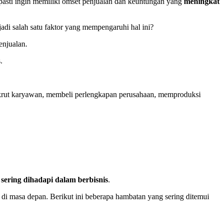
 pasti ingin memiliki omset penjualan dan keuntungan yang
meningkat
adi salah satu faktor yang mempengaruhi hal ini?
enjualan.
.
rekrut karyawan, membeli perlengkapan perusahaan, memproduksi
sering dihadapi dalam berbisnis
.
i masa depan. Berikut ini beberapa hambatan yang sering ditemui