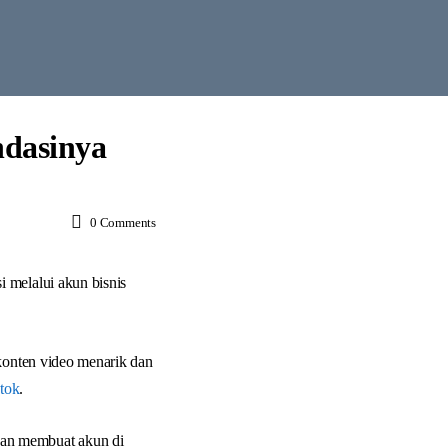
ndasinya
0
Comments
 melalui akun bisnis
 konten video menarik dan
tok
.
gan membuat akun di