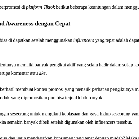
berpromosi di
platform Tiktok
berikut beberapa keuntungan dalam meng
d Awareness dengan Cepat
bisa di dapatkan setelah menggunakan
influencers
yang tepat adalah dap
tentunya memiliki banyak pengikut aktif yang selalu hadir dalam setiap k
rupa komentar atau
like
.
berhasil membuat konten promosi yang menarik perhatian pengikutnya 
oduk yang dipromosikan pun bisa terjual lebih banyak.
ngan seseorang untuk mengikuti kebiasaan dan gaya hidup seseorang yang
ita semakin banyak dibeli setelah digunakan oleh influencers tersebut.
angun dan ingin mendapatkan konsumen yang tepat dengan mudah? Maka