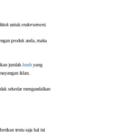
iktok
untuk
endorsement
.
dengan produk anda, maka
atkan jumlah
leads
yang
nayangan iklan.
idak sekedar mengandalkan
ikan tentu saja hal ini