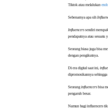
Tiktok atau melalukan
endo
Sebenarnya apa sih
Influen
Influencers
sendiri merupa
pendapatnya atau sesuatu 
Seorang biasa juga bisa m
dengan pengikutnya.
Di era digital saat ini,
influ
dipromosikannya sehingga
Seorang
influencers
bisa me
pengaruh besar.
Namun bagi influencers ti