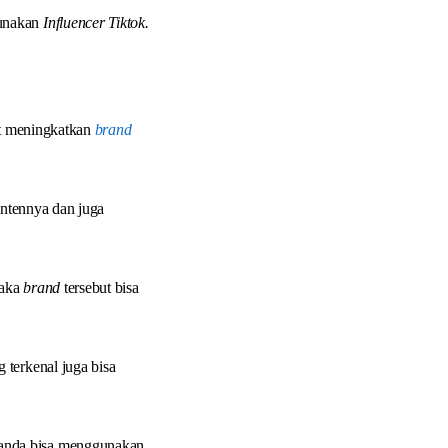
gunakan
Influencer Tiktok.
at meningkatkan
brand
ontennya dan juga
maka
brand
tersebut bisa
 terkenal juga bisa
 anda bisa menggunakan