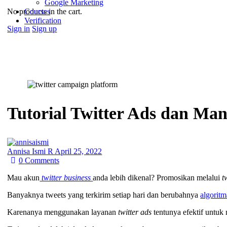
Google Marketing
No products in the cart.
Courses
Verification
Sign in
Sign up
Tutorial Twitter Ads dan Ma
Annisa Ismi R
April 25, 2022
0
Comments
Mau akun
twitter business
anda lebih dikenal? Promosikan melalui
tw
Banyaknya tweets yang terkirim setiap hari dan berubahnya
algoritm
Karenanya menggunakan layanan
twitter ads
tentunya efektif unt