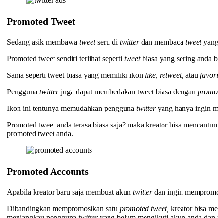
Promoted Tweet
Sedang asik membawa
tweet
seru di
twitter
dan membaca
tweet
yang
Promoted tweet sendiri terlihat seperti
tweet
biasa yang sering anda b
Sama seperti tweet biasa yang memiliki ikon
like, retweet,
atau
favori
Pengguna
twitter
juga dapat membedakan tweet biasa dengan
promot
Ikon ini tentunya memudahkan pengguna
twitter
yang hanya ingin 
Promoted tweet anda terasa biasa saja? maka kreator bisa mencantu
promoted tweet anda.
Promoted Accounts
Apabila kreator baru saja membuat akun
twitter
dan ingin mempromo
Dibandingkan mempromosikan satu
promoted tweet,
kreator bisa m
menjangkau pengguna
twitter
yang belum mengikuti akun anda dan m