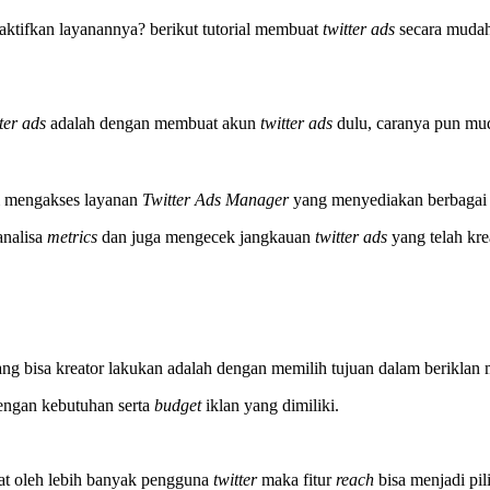
ktifkan layanannya? berikut tutorial membuat
twitter ads
secara mudah
tter ads
adalah dengan membuat akun
twitter ads
dulu, caranya pun m
m mengakses layanan
Twitter Ads Manager
yang menyediakan berbagai 
nalisa
metrics
dan juga mengecek jangkauan
twitter ads
yang telah kre
ng bisa kreator lakukan adalah dengan memilih tujuan dalam beriklan me
dengan kebutuhan serta
budget
iklan yang dimiliki.
hat oleh lebih banyak pengguna
twitter
maka fitur
reach
bisa menjadi pi