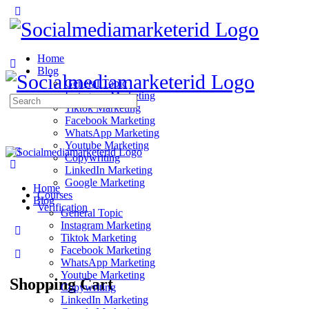
Home
Blog
General Topic
Instagram Marketing
Search
Tiktok Marketing
for:
Facebook Marketing
WhatsApp Marketing
Youtube Marketing
Copywriting
LinkedIn Marketing
Google Marketing
Home
Courses
Blog
Verification
General Topic
Instagram Marketing
Tiktok Marketing
Facebook Marketing
WhatsApp Marketing
Youtube Marketing
Shopping Cart
Copywriting
LinkedIn Marketing