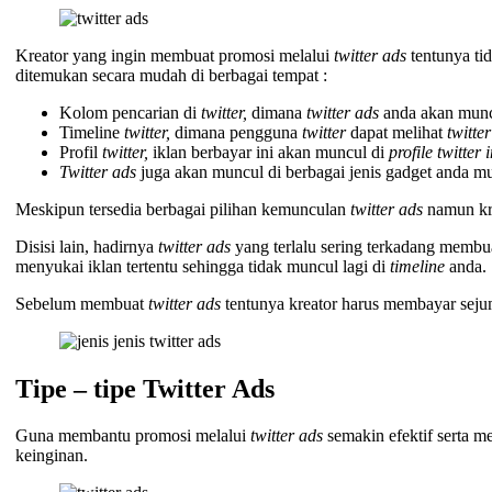
Kreator yang ingin membuat promosi melalui
twitter ads
tentunya ti
ditemukan secara mudah di berbagai tempat :
Kolom pencarian di
twitter,
dimana
twitter ads
anda akan muncu
Timeline
twitter,
dimana pengguna
twitter
dapat melihat
twitte
Profil
twitter,
iklan berbayar ini akan muncul di
profile twitter 
Twitter ads
juga akan muncul di berbagai jenis gadget anda mu
Meskipun tersedia berbagai pilihan kemunculan
twitter ads
namun kr
Disisi lain, hadirnya
twitter ads
yang terlalu sering terkadang memb
menyukai iklan tertentu sehingga tidak muncul lagi di
timeline
anda.
Sebelum membuat
twitter ads
tentunya kreator harus membayar sejum
Tipe – tipe Twitter Ads
Guna membantu promosi melalui
twitter ads
semakin efektif serta
keinginan.