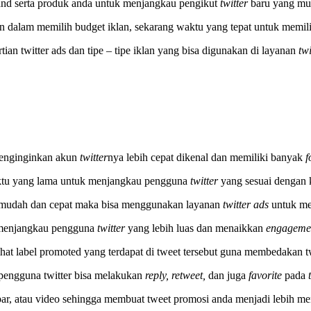
nd serta produk anda untuk menjangkau pengikut
twitter
baru yang mun
aan dalam memilih budget iklan, sekarang waktu yang tepat untuk memili
tian twitter ads dan tipe – tipe iklan yang bisa digunakan di layanan
twi
menginginkan akun
twitter
nya lebih cepat dikenal dan memiliki banyak
f
tu yang lama untuk menjangkau pengguna
twitter
yang sesuai dengan
mudah dan cepat maka bisa menggunakan layanan
twitter ads
untuk me
 menjangkau pengguna
twitter
yang lebih luas dan menaikkan
engagem
hat label promoted yang terdapat di tweet tersebut guna membedakan 
 pengguna twitter bisa melakukan
reply, retweet,
dan juga
favorite
pada
ambar, atau video sehingga membuat tweet promosi anda menjadi lebih m