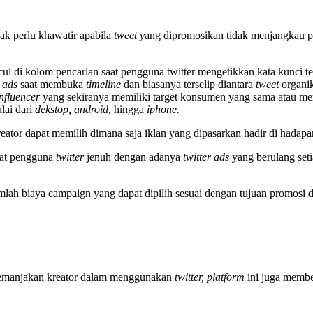
dak perlu khawatir apabila
tweet y
ang dipromosikan tidak menjangkau
l di kolom pencarian saat pengguna twitter mengetikkan kata kunci te
r ads
saat membuka
timeline
dan biasanya terselip diantara
tweet
organik
influencer
yang sekiranya memiliki target konsumen yang sama atau mem
lai dari
dekstop, android,
hingga
iphone.
eator dapat memilih dimana saja iklan yang dipasarkan hadir di hadap
uat pengguna
twitter
jenuh dengan adanya
twitter ads
yang berulang se
lah biaya campaign yang dapat dipilih sesuai dengan tujuan promosi d
 memanjakan kreator dalam menggunakan
twitter, platform
ini juga membe