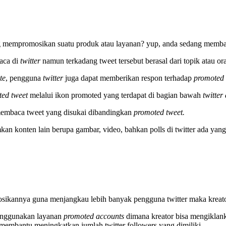
 mempromosikan suatu produk atau layanan? yup, anda sedang memb
aca di
twitter
namun terkadang tweet tersebut berasal dari topik atau o
te
, pengguna
twitter
juga dapat memberikan respon terhadap
promoted
ed tweet
melalui ikon promoted yang terdapat di bagian bawah
twitter
membaca tweet yang disukai dibandingkan
promoted tweet.
mkan konten lain berupa gambar, video, bahkan polls di twitter ada ya
sikannya guna menjangkau lebih banyak pengguna twitter maka krea
enggunakan layanan
promoted accounts
dimana kreator bisa mengiklan
embantu meningkatkan jumlah twitter followers yang dimiliki.