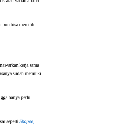
ik atau varian aroma
n pun bisa memilih
enawarkan kerja sama
iasanya sudah memiliki
ngga hanya perlu
sar seperti
Shopee,