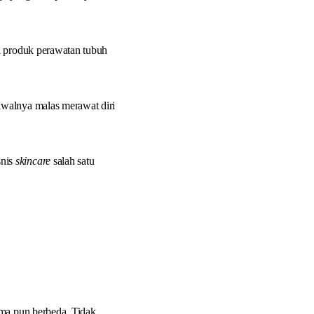
i produk perawatan tubuh
awalnya malas merawat diri
nis
skincare
salah satu
ima pun berbeda. Tidak