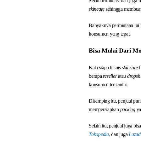
Selain formulasi dan juga 
skincare
sehingga membuat
Banyaknya permintaan ini 
konsumen yang tepat.
Bisa Mulai Dari Mo
Kata siapa bisnis
skincare
h
berupa
reseller
atau
dropsh
konsumen tersendiri.
Disamping itu, penjual pu
mempersiapkan
packing
ya
Selain itu, penjual juga b
Tokopedia
,
dan juga
Lazad