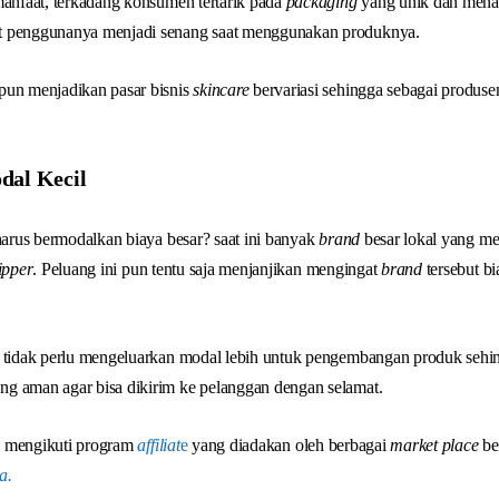
manfaat, terkadang konsumen tertarik pada
packaging
yang unik dan menar
 penggunanya menjadi senang saat menggunakan produknya.
pun menjadikan pasar bisnis
skincare
bervariasi sehingga sebagai produse
dal Kecil
arus bermodalkan biaya besar? saat ini banyak
brand
besar lokal yang m
ipper
. Peluang ini pun tentu saja menjanjikan mengingat
brand
tersebut b
n tidak perlu mengeluarkan modal lebih untuk pengembangan produk sehi
ng aman agar bisa dikirim ke pelanggan dengan selamat.
isa mengikuti program
affiliat
e
yang diadakan oleh berbagai
market place
be
a.