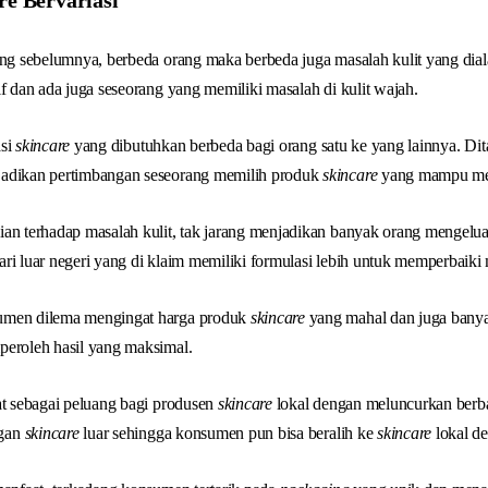
re Bervariasi
ung sebelumnya, berbeda orang maka berbeda juga masalah kulit yang dial
if dan ada juga seseorang yang memiliki masalah di kulit wajah.
asi
skincare
yang dibutuhkan berbeda bagi orang satu ke yang lainnya. Di
jadikan pertimbangan seseorang memilih produk
skincare
yang mampu me
ian terhadap masalah kulit, tak jarang menjadikan banyak orang mengelu
ri luar negeri yang di klaim memiliki formulasi lebih untuk memperbaiki 
umen dilema mengingat harga produk
skincare
yang mahal dan juga banya
peroleh hasil yang maksimal.
at sebagai peluang bagi produsen
skincare
lokal dengan meluncurkan berb
ngan
skincare
luar sehingga konsumen pun bisa beralih ke
skincare
lokal de