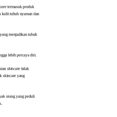
care
termasuk produk
an kulit tubuh nyaman dan
t yang menjadikan tubuh
ngga lebih percaya diri.
kaian
skincare
tidak
uk skincare yang
yak orang yang peduli
k.