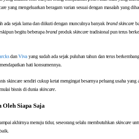
care yang mengeluarkan beragam varian sesuai dengan masalah yang dih
ah ada sejak lama dan diikuti dengan munculnya banyak
brand skincare
ba
eskipun begitu beberapa
brand
produk
skincare
tradisional pun terus be
arcks
dan
Viva
yang sudah ada sejak puluhan tahun dan terus berkembang 
 mendapatkan hati konsumennya.
nis skincare sendiri cukup ketat mengingat besarnya peluang usaha yang a
ulai bisnis di dunia
skincare
.
 Oleh Siapa Saja
sampai akhirnya menuju tidur, seseorang selalu membutuhkan
skincare
unt
baik.