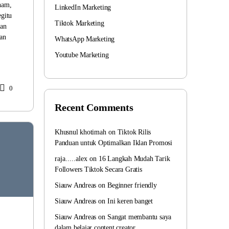
ham,
LinkedIn Marketing
egitu
Tiktok Marketing
kan
dan
WhatsApp Marketing
Youtube Marketing
0
Recent Comments
Khusnul khotimah
on
Tiktok Rilis
Panduan untuk Optimalkan Iklan Promosi
raja.....alex
on
16 Langkah Mudah Tarik
Followers Tiktok Secara Gratis
Siauw Andreas
on
Beginner friendly
Siauw Andreas
on
Ini keren banget
Siauw Andreas
on
Sangat membantu saya
dalam belajar content creator