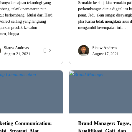
 hanya kemajuan teknologi yang
Semakin ke sini, kita semakin pa
mbang, teknik pemasaran pun
perkembangan dunia digital itu b
kut berkembang. Mulai dari Hard
pesat. Jadi, akan sangat disayang
g/direct selling yang langsung
jika Kamu tidak mengikuti arus 
arkan produk ke calon
mengambil kesempatan ini.…
men, hingga…
Siauw Andreas
Siauw Andreas
2
August 21, 2021
August 17, 2021
keting Communication:
Brand Manager: Tugas,
isi, Strategi, Alat
Kualifikasi, Gaji, dan