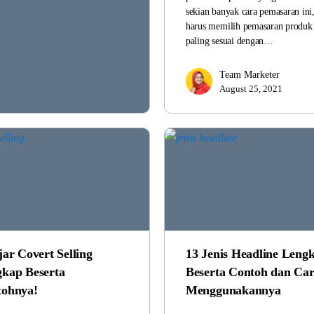
sekian banyak cara pemasaran in
harus memilih pemasaran produk
paling sesuai dengan…
Team Marketer
August 25, 2021
jar Covert Selling
13 Jenis Headline Leng
kap Beserta
Beserta Contoh dan Ca
tohnya!
Menggunakannya